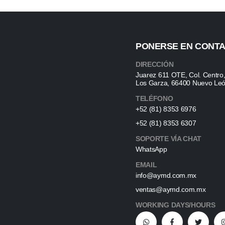
PONERSE EN CONT
DIRECCIÓN
Juarez 611 OTE, Col. Centro
Los Garza, 66400 Nuevo Le
TELÉFONO
+52 (81) 8353 6976
+52 (81) 8353 6307
SOPORTE VÍA CHAT
WhatsApp
EMAIL
info@aymd.com.mx
ventas@aymd.com.mx
WORKING DAYS/HOURS