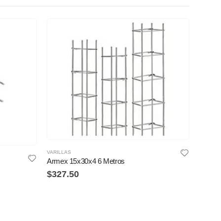
VARILLAS
VARILLA
Armex 15x30x4 6 Metros
Armex 
$
327.50
$
327