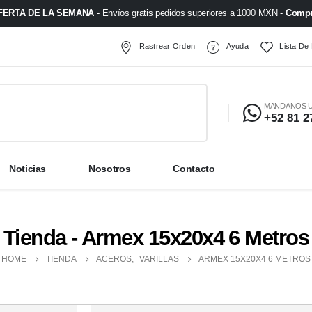
FERTA DE LA SEMANA
- Envíos gratis pedidos superiores a 1000 MXN -
Compr
Rastrear Orden
Ayuda
Lista De
MANDANOS 
+52 81 2
Noticias
Nosotros
Contacto
Tienda - Armex 15x20x4 6 Metros
HOME
TIENDA
ACEROS
,
VARILLAS
ARMEX 15X20X4 6 METROS