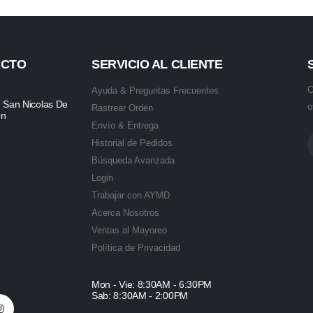
ACTO
SERVICIO AL CLIENTE
O
Ayuda & Preguntas Frecuentes
, San Nicolas De
o
Rastrear Orden
ón
Envío & Entrega
Historial de Pedidos
Búsqueda Avanzada
Login
Trabajar con AYMD
Acerca Nosotros
Ventas al Mayoreo
Política de Privacidad
Mon - Vie: 8:30AM - 6:30PM
Sab: 8:30AM - 2:00PM