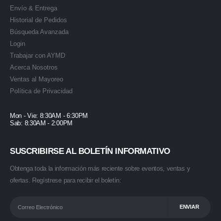
Envío & Entrega
Historial de Pedidos
Búsqueda Avanzada
Login
Trabajar con AYMD
Acerca Nosotros
Ventas al Mayoreo
Política de Privacidad
Mon - Vie: 8:30AM - 6:30PM
Sab: 8:30AM - 2:00PM
SUSCRIBIRSE AL BOLETÍN INFORMATIVO
Obtenga toda la información más reciente sobre eventos, ventas y
ofertas. Regístrese para recibir el boletín: