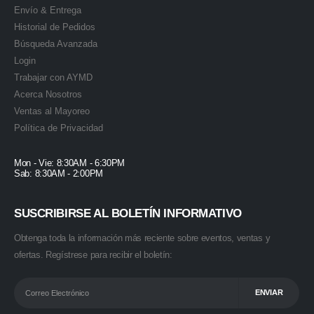
Envío & Entrega
Historial de Pedidos
Búsqueda Avanzada
Login
Trabajar con AYMD
Acerca Nosotros
Ventas al Mayoreo
Política de Privacidad
Mon - Vie: 8:30AM - 6:30PM
Sab: 8:30AM - 2:00PM
SUSCRIBIRSE AL BOLETÍN INFORMATIVO
Obtenga toda la información más reciente sobre eventos, ventas y
ofertas. Regístrese para recibir el boletín: