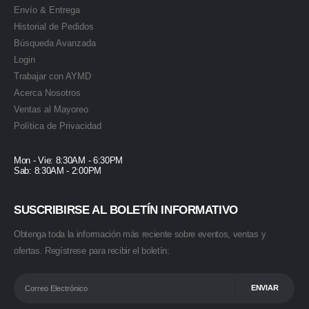
Envío & Entrega
Historial de Pedidos
Búsqueda Avanzada
Login
Trabajar con AYMD
Acerca Nosotros
Ventas al Mayoreo
Política de Privacidad
Mon - Vie: 8:30AM - 6:30PM
Sab: 8:30AM - 2:00PM
SUSCRIBIRSE AL BOLETÍN INFORMATIVO
Obtenga toda la información más reciente sobre eventos, ventas y
ofertas. Regístrese para recibir el boletín: