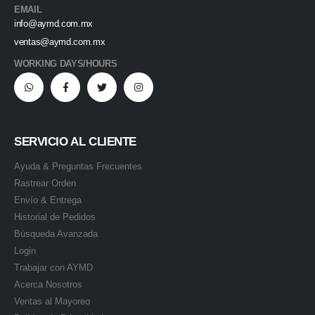
EMAIL
info@aymd.com.mx
ventas@aymd.com.mx
WORKING DAYS/HOURS
SERVICIO AL CLIENTE
Ayuda & Preguntas Frecuentes
Rastrear Orden
Envío & Entrega
Historial de Pedidos
Búsqueda Avanzada
Login
Trabajar con AYMD
Acerca Nosotros
Ventas al Mayoreo