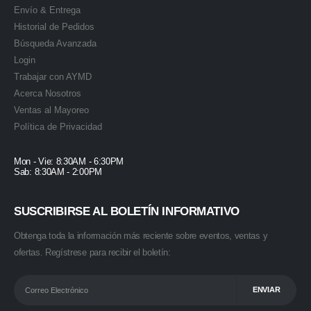
Envío & Entrega
Historial de Pedidos
Búsqueda Avanzada
Login
Trabajar con AYMD
Acerca Nosotros
Ventas al Mayoreo
Política de Privacidad
Mon - Vie: 8:30AM - 6:30PM
Sab: 8:30AM - 2:00PM
SUSCRIBIRSE AL BOLETÍN INFORMATIVO
Obtenga toda la información más reciente sobre eventos, ventas y
ofertas. Regístrese para recibir el boletín: