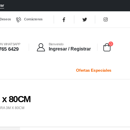
ar
 Deseos
Contáctenos
UN WHATSAPP
Bienvenido
765 6429
Ingresar / Registrar
Ofertas Especiales
M x 80CM
RA 3M X 80CM