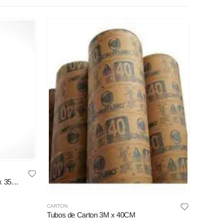
CARTON
Tubos de Carton para Cimbra 3M x 35CM
$
4,7
CARTON
Tubos de Carton 3M x 40CM