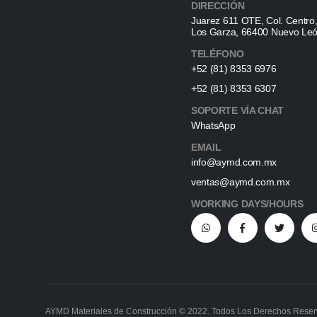
DIRECCIÓN
Juarez 611 OTE, Col. Centro
Los Garza, 66400 Nuevo Le
TELÉFONO
+52 (81) 8353 6976
+52 (81) 8353 6307
SOPORTE VÍA CHAT
WhatsApp
EMAIL
info@aymd.com.mx
ventas@aymd.com.mx
WORKING DAYS/HOURS
AYMD Materiales de Construcción © 2022. Todos Los Derechos Rese