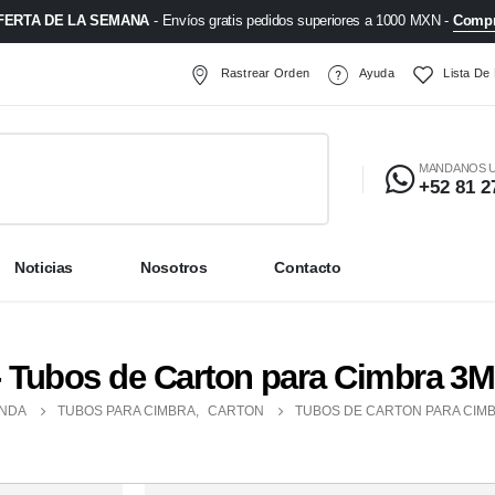
FERTA DE LA SEMANA
- Envíos gratis pedidos superiores a 1000 MXN -
Compr
Rastrear Orden
Ayuda
Lista De
MANDANOS 
+52 81 2
Noticias
Nosotros
Contacto
- Tubos de Carton para Cimbra 3
ENDA
TUBOS PARA CIMBRA
,
CARTON
TUBOS DE CARTON PARA CIMB