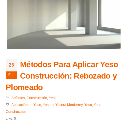
Métodos Para Aplicar Yeso
25
Construcción: Rebozado y
Ene
Plomeado
Artículos
,
Construcción
,
Yeso
Aplicación de Yeso
,
Yesera
,
Yesera Monterrey
,
Yeso
,
Yeso
Construcción
Like:
0