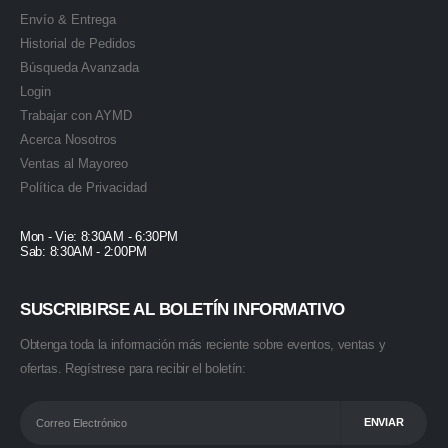
Envío & Entrega
Historial de Pedidos
Búsqueda Avanzada
Login
Trabajar con AYMD
Acerca Nosotros
Ventas al Mayoreo
Política de Privacidad
Mon - Vie: 8:30AM - 6:30PM
Sab: 8:30AM - 2:00PM
SUSCRIBIRSE AL BOLETÍN INFORMATIVO
Obtenga toda la información más reciente sobre eventos, ventas y
ofertas. Regístrese para recibir el boletín: