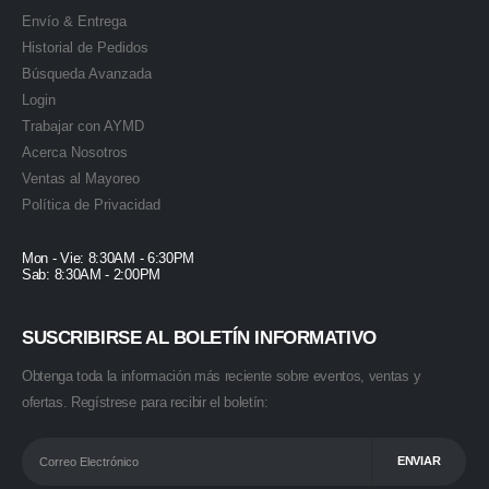
Envío & Entrega
Historial de Pedidos
Búsqueda Avanzada
Login
Trabajar con AYMD
Acerca Nosotros
Ventas al Mayoreo
Política de Privacidad
Mon - Vie: 8:30AM - 6:30PM
Sab: 8:30AM - 2:00PM
SUSCRIBIRSE AL BOLETÍN INFORMATIVO
Obtenga toda la información más reciente sobre eventos, ventas y
ofertas. Regístrese para recibir el boletín: